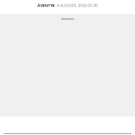
ÄVENTYR.
6 AUGUSTI, 2026 05:00
LIFESTYLE
HÄLSA
RESOR
PRENUMERERA
NYHETSBREV
BALANS
KIDS
KONTAKT
OM OSS
OM COOKIES
HANTERA PREFERENSER