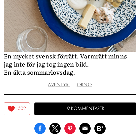
En mycket svensk förrätt. Varmrätt minns
jag inte för jag tog ingen bild.
En äkta sommarlovsdag.
ÄVENTYR.
ORNÖ
502
9 KOMMENTARER