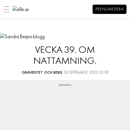
PRENUMERERA
Sandra Beijers blogg
MENY
MODE
BEAUTY
VECKA 39. OM
DECORATION
NATTAMNING.
HEM
KONTAKT
MAT & VIN
OM SANDRA
SUBSTACK
VIDEO
GRAVIDITET OCH BEBIS
26 SEPTEMBER, 2022 05:00
KATEGORIER
PORTFOLIO
BLOGGAR
ARKIV
MEMBER
HOROSKOP
ELLE-GALAN
NÖJE