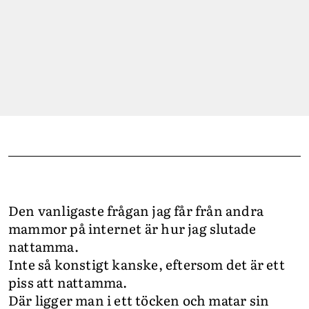
LIFESTYLE
HÄLSA
RESOR
PRENUMERERA
NYHETSBREV
BALANS
KIDS
Den vanligaste frågan jag får från andra
KONTAKT
mammor på internet är hur jag slutade
OM OSS
nattamma.
Inte så konstigt kanske, eftersom det är ett
OM COOKIES
piss att nattamma.
HANTERA PREFERENSER
Där ligger man i ett töcken och matar sin