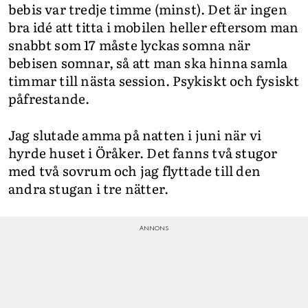
bebis var tredje timme (minst). Det är ingen
INTEGRITETSPOLICY
bra idé att titta i mobilen heller eftersom man
ALLA ÄMNEN
snabbt som 17 måste lyckas somna när
bebisen somnar, så att man ska hinna samla
VÅRA SKRIBENTER
timmar till nästa session. Psykiskt och fysiskt
påfrestande.
Jag slutade amma på natten i juni när vi
hyrde huset i Öråker. Det fanns två stugor
med två sovrum och jag flyttade till den
andra stugan i tre nätter.